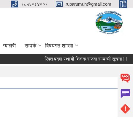
९८५६०८४००९
ruparumun@gmail.com
ग्यालरी
सम्पर्क
विषयगत शााखा
रिक्त पदमा स्थायी शिक्षक सरुवा सम्बन्धी सूचना !!!
फर्म 