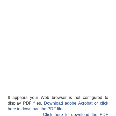
आवासीय पुनर्निर्माण तथा प्रबलीकरण सम्बन्धि रुपा गाउँपालिकाको प्रोफाइल
सुरक्षित नागरिक आवास कार्यक्रमको २०८० असार मसान्त सम्मको प्रगती विवरण
It appears your Web browser is not configured to
display PDF files.
Download adobe Acrobat
or
click
here to download the PDF file.
Click here to download the PDF