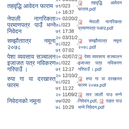
तहवृद्धि आवेदन
तहवृद्धि आवेदन फाराम
७९/
023 -
फाराम.pdf
८०
16:37
नेपाली नागरिकता
२०
02/20/2
नेपाली नागरिकता
प्रमाणपत्र पाउँ भन्ने
७८/
023 -
प्रमाणपत्र पआउ.pdf
निवेदन
७९
17:38
२०
03/31/2
सम्झौताात्र नमूना
सम्झौताात्र नमूना
७८/
022 -
२०७८
२०७८.pdf
७९
07:02
पेशा व्यवसाय सञ्चालन
२०
02/07/2
पेशा व्यवसाय सञ्चालन
इजाजत पत्र नविकरण
७८/
022 -
इजाजत पत्र नविकरण
गरिपाउँ ।
७९
12:17
गरिपाउँ ।.pdf
२०
12/10/2
रुपा गा पा दरखास्त
रुपा गा पा दरखास्त
७८/
021 -
फारम
फारम २०७७.pdf
७९
11:22
२०
11/09/2
तार जाली पाउ भन्ने
निवेदनको नमूना
७७/
020 -
निवेदन.pdf
,
राहत पाउ
७८
10:29
भन्ने निवेदन.pdf