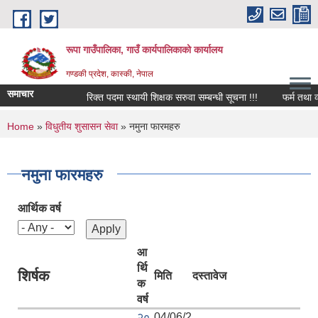
Skip to main content
रूपा गाउँपालिका, गाउँ कार्यपालिकाको कार्यालय
गण्डकी प्रदेश, कास्की, नेपाल
समाचार
रिक्त पदमा स्थायी शिक्षक सरुवा सम्बन्धी सूचना !!!
फर्म तथा व्यवसाय
You are here
Home
»
विधुतीय शुसासन सेवा
» नमुना फारमहरु
नमुना फारमहरु
आर्थिक वर्ष
आ
र्थि
शिर्षक
मिति
दस्तावेज
क
वर्ष
२०
04/06/2