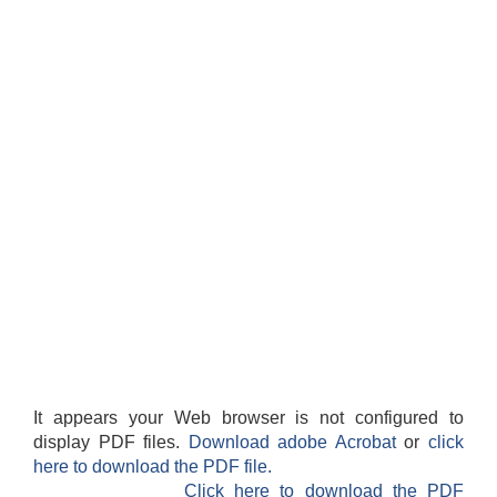
आवासीय पुनर्निर्माण तथा प्रबलीकरण सम्बन्धि रुपा गाउँपालिकाको प्रोफाइल
सुरक्षित नागरिक आवास कार्यक्रमको २०८० असार मसान्त सम्मको प्रगती विवरण
It appears your Web browser is not configured to
display PDF files.
Download adobe Acrobat
or
click
here to download the PDF file.
Click here to download the PDF