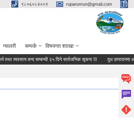
९८५६०८४००९
ruparumun@gmail.com
ग्यालरी
सम्पर्क
विषयगत शााखा
व्यवसाय बन्द सम्बन्धी ३५ दिने सार्वजनिक सूचना !!!
दुध उत्पादनमा आधारित अन