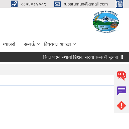
९८५६०८४००९
ruparumun@gmail.com
ग्यालरी
सम्पर्क
विषयगत शााखा
रिक्त पदमा स्थायी शिक्षक सरुवा सम्बन्धी सूचना !!!
फर्म