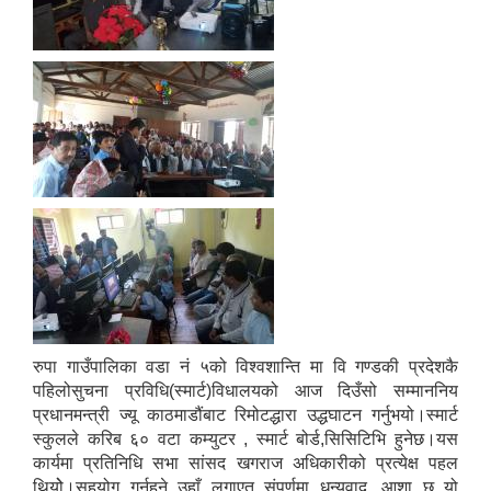
रुपा गाउँपालिका वडा नं ५को विश्वशान्ति मा वि गण्डकी प्रदेशकै
पहिलोसुचना प्रविधि(स्मार्ट)विधालयको आज दिउँसो सम्माननिय
प्रधानमन्त्री ज्यू काठमाडौंबाट रिमोटद्धारा उद्धघाटन गर्नुभयो।स्मार्ट
स्कुलले करिब ६० वटा कम्युटर , स्मार्ट बोर्ड,सिसिटिभि हुनेछ।यस
कार्यमा प्रतिनिधि सभा सांसद खगराज अधिकारीको प्रत्येक्ष पहल
थियोे।सहयोग गर्नुहुने उहाँ लगाएत संपूर्णमा धन्यवाद ,आशा छ यो