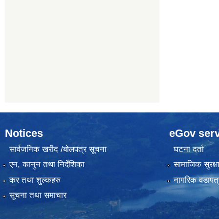
Notices
eGov serv
सार्वजनिक खरीद /बोलपत्र सूचना
घटना दर्ता
एन, कानुन तथा निर्देशिका
सामाजिक सुरक्ष
कर तथा शुल्कहरु
नागरिक वडापत्
सूचना तथा समाचार