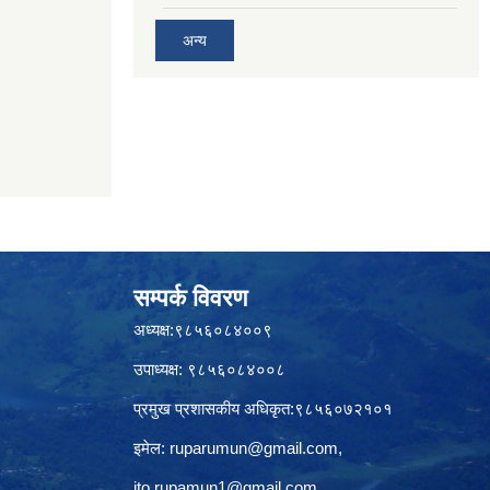
अन्य
सम्पर्क विवरण
अध्यक्ष:९८५६०८४००९
उपाध्यक्ष: ९८५६०८४००८
प्रमुख प्रशासकीय अधिकृत:९८५६०७२१०१
इमेल:
ruparumun@gmail.com
,
ito.rupamun1@gmail.com