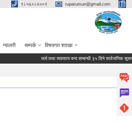
९८५६०८४००९
ruparumun@gmail.com
ग्यालरी
सम्पर्क
विषयगत शााखा
फर्म तथा व्यवसाय बन्द सम्बन्धी ३५ दिने सार्वजनिक सूचना !!!