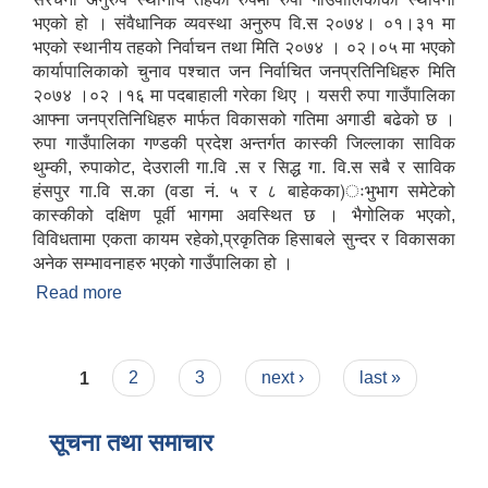
भएको हो । संवैधानिक व्यवस्था अनुरुप वि.स २०७४। ०१।३१ मा
भएको स्थानीय तहको निर्वाचन तथा मिति २०७४ । ०२।०५ मा भएको
कार्यापालिकाको चुनाव पश्चात जन निर्वाचित जनप्रतिनिधिहरु मिति
२०७४ ।०२ ।१६ मा पदबाहाली गरेका थिए । यसरी रुपा गाउँपालिका
आफ्ना जनप्रतिनिधिहरु मार्फत विकासको गतिमा अगाडी बढेको छ ।
रुपा गाउँपालिका गण्डकी प्रदेश अन्तर्गत कास्की जिल्लाका साविक
थुम्की, रुपाकोट, देउराली गा.वि .स र सिद्ध गा. वि.स सबै र साविक
हंसपुर गा.वि स.का (वडा नं. ५ र ८ बाहेकका)ःभुभाग समेटेको
कास्कीको दक्षिण पूर्वी भागमा अवस्थित छ । भैगोलिक भएको,
विविधतामा एकता कायम रहेको,प्रकृतिक हिसाबले सुन्दर र विकासका
अनेक सम्भावनाहरु भएको गाउँपालिका हो ।
Read more
about गाउँपालिकाको परिचय
Pages
1
2
3
next ›
last »
सूचना तथा समाचार