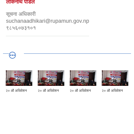
लोकनाथ पौडेल
सूचना अधिकारी
suchanaadhikari@rupamun.gov.np
९८५६०७३१०१
२० ‌औ अधिवेशन
२० ‌औ अधिवेशन
२० ‌औ अधिवेशन
२० ‌औ अधिवेशन