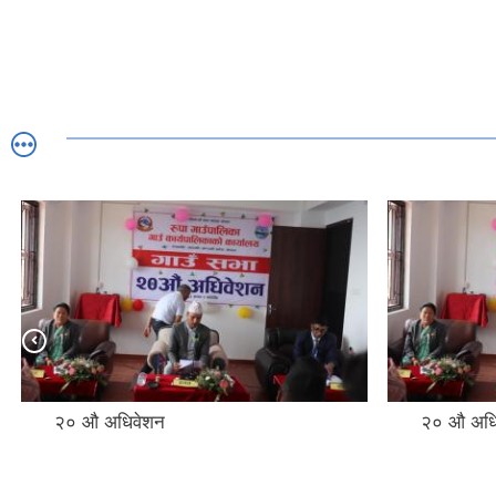
२० ‌औ अधिवेशन
२० ‌औ अध