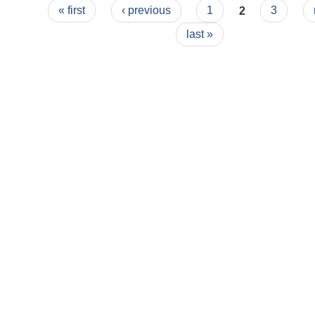
Pages
« first
‹ previous
1
2
3
last »