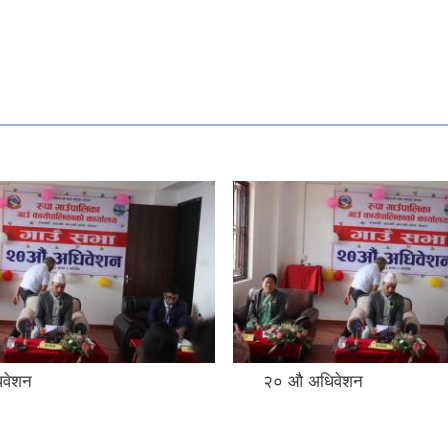
िवेशन
२० ‌औ अधिवेशन